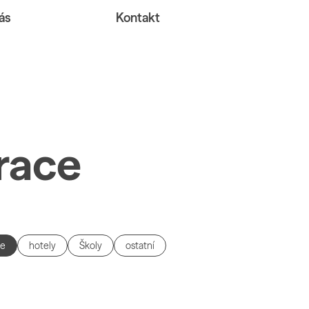
ás
Kontakt
race
ce
hotely
Školy
ostatní