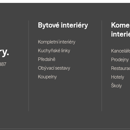
Bytové interiéry
Kome
interi
Kompletní interiéry
y.
Kuchyňské linky
Kancelář
Předsíně
Prodejny
387
Obývací sestavy
Restaura
Koupelny
Hotely
Školy