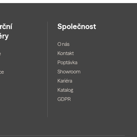
rční
Společnost
éry
O nás
Kontakt
e
Poptávka
Showroom
ce
Kariéra
Katalog
GDPR