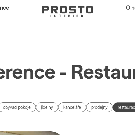
ence
O n
erence - Restau
obývací pokoje
jídelny
kanceláře
prodejny
restaura