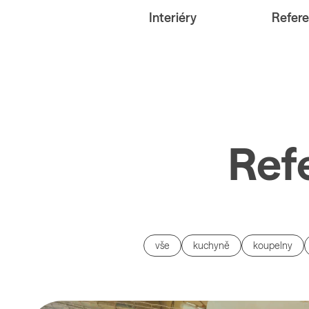
Interiéry
Refer
Ref
vše
kuchyně
koupelny