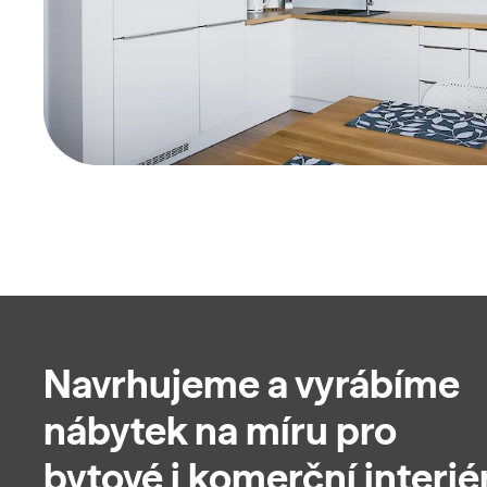
Navrhujeme a vyrábíme
nábytek na míru pro
bytové i komerční interiér