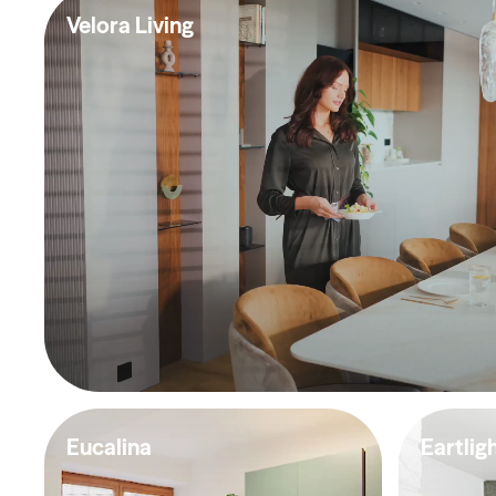
Velora Living
Eucalina
Eartli