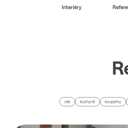
Interiéry
Refer
R
vše
kuchyně
koupelny