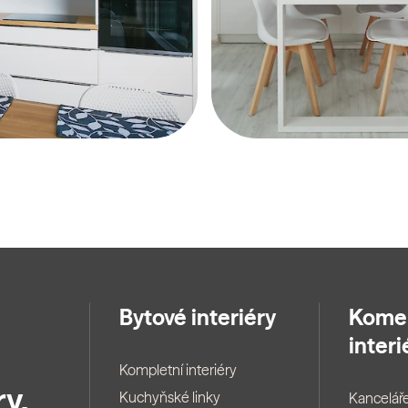
Bytové interiéry
Kome
interi
Kompletní interiéry
y.
Kuchyňské linky
Kancelář