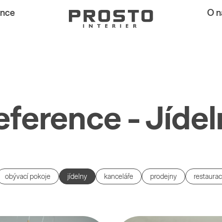
ence
O n
eference - Jídel
obývací pokoje
jídelny
kanceláře
prodejny
restaura