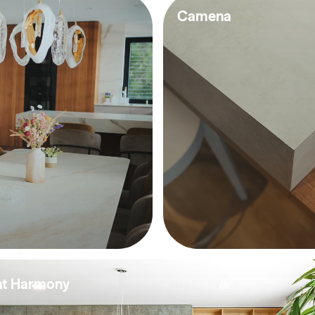
Camena
ght Harmony