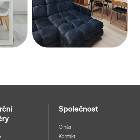
rční
Společnost
éry
O nás
Kontakt
e