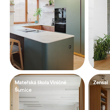
Mateřská škola Viničné
Zensai
Šumice