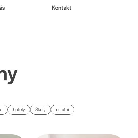
ás
Kontakt
ny
ce
hotely
Školy
ostatní