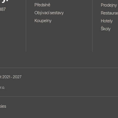
Předsíně
Prodejny
387
Obývací sestavy
Restaura
Koupelny
Hotely
Školy
t 2021 - 2027
r.o.
ies