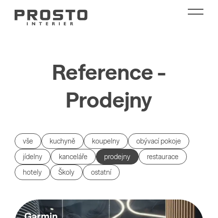
Reference -
Prodejny
vše
kuchyně
koupelny
obývací pokoje
jídelny
kanceláře
prodejny
restaurace
hotely
Školy
ostatní
Garmin