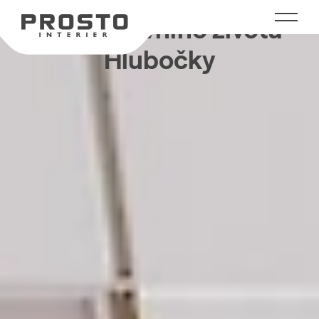
Dům aktivního života
Hlubočky