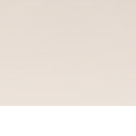
DAŽ Hlubočky — prostor navržený pro komunitu,
setkávání i kulturu. Teplé dřevo, klidné linie a každý detail
na svém místě. Od knihovny přes přednáškový sál až po